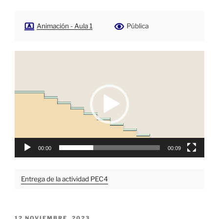
Animación - Aula 1
Pública
Reproductor
de
vídeo
00:00
00:09
Entrega de la actividad PEC4
PUBLICADO
12 NOVIEMBRE, 2023