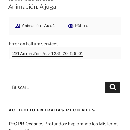
EL
Animación. A jugar
Animación - Aula 1
Pública
Error on kaltura services.
231 Animación - Aula 1 231_20_126_01
Buscar
Buscar
por:
ACTIFOLIO ENTRADAS RECIENTES
PEC PR. Océanos Profundos: Explorando los Misterios