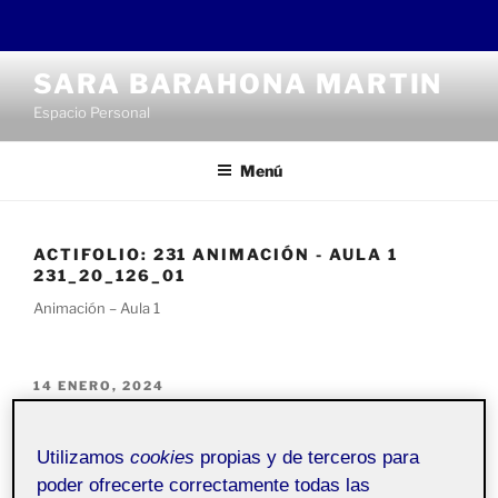
Saltar
SARA BARAHONA MARTIN
al
Espacio Personal
contenido
Menú
ACTIFOLIO:
231 ANIMACIÓN - AULA 1
231_20_126_01
Animación – Aula 1
PUBLICADO
14 ENERO, 2024
EL
PEC PR. Océanos Profundos: Explorando
los Misterios Subacuático
Utilizamos
cookies
propias y de terceros para
poder ofrecerte correctamente todas las