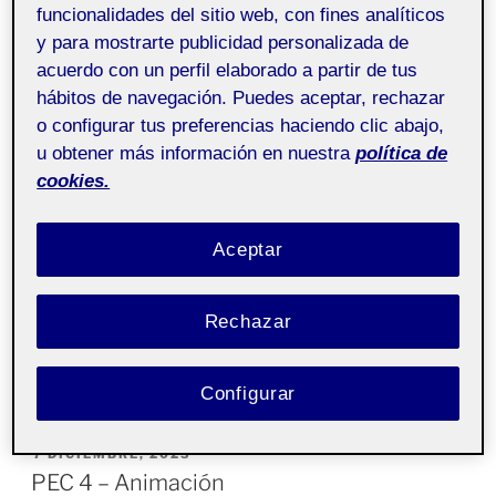
funcionalidades del sitio web, con fines analíticos
Animación - Aula 1
Pública
y para mostrarte publicidad personalizada de
acuerdo con un perfil elaborado a partir de tus
Reproductor
hábitos de navegación. Puedes aceptar, rechazar
de
o configurar tus preferencias haciendo clic abajo,
vídeo
u obtener más información en nuestra
política de
cookies.
Aceptar
00:00
00:30
Rechazar
Entrega de la actividad PR
Configurar
PUBLICADO
7 DICIEMBRE, 2023
EL
PEC 4 – Animación