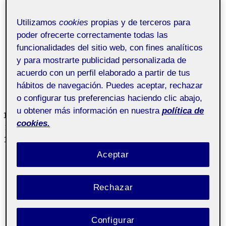
barra.
El camarero pregunta que quieren tomar
Utilizamos
cookies
propias y de terceros para
El cliente pide al camarero que quiere.
poder ofrecerte correctamente todas las
El camarero anota el pedido con el telefono y
funcionalidades del sitio web, con fines analíticos
aplicación interna del restaurante.
y para mostrarte publicidad personalizada de
El camarero vuelve a la barra.
acuerdo con un perfil elaborado a partir de tus
El camarero prepara las bebidas.
hábitos de navegación. Puedes aceptar, rechazar
El camarero lleva las bebidas a la mesa.
o configurar tus preferencias haciendo clic abajo,
El camarero pregunta como quieren pagar.
u obtener más información en nuestra
política de
El cliente dice que con tarjeta
cookies.
El camarero saca el datáfono
El camarero cobra las bebidas al cliente
Aceptar
Algunas acciones se realizan de manera simultanea,
como cuando el cliente pide y el camarero toma nota y
Rechazar
también de forma consecutiva como cuando el
camarero vuelve a la barra, prepara las bebidas y las
lleva de nuevo al cliente.
Configurar