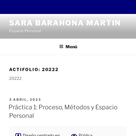
Saltar
SARA BARAHONA MARTIN
al
Espacio Personal
contenido
Menú
ACTIFOLIO:
20222
20222
PUBLICADO
3 ABRIL, 2023
EL
Práctica 1: Proceso, Métodos y Espacio
Personal
Diseño centrado en
Pública