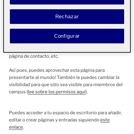
espacio Folio, como esta página de presentación, ya
que si alguien visita tu espacio personal, pero no es
Rechazar
miembro de la comunidad UOC podrá ver información
relevante que quieras compartir.
Configurar
Las páginas, a diferencia de las entradas, suelen tener
contenidos más estáticos, como una presentación, una
página de contacto, etc.
Así pues, puedes aprovechar esta página para
presentarte al mundo! También le puedes cambiar la
visibilidad para que sólo sea visible para miembros del
campus (
lee sobre los permisos aquí
).
Puedes acceder a tu espacio de escritorio para añadir,
editar o crear páginas y entradas siguiendo
este
enlace
.