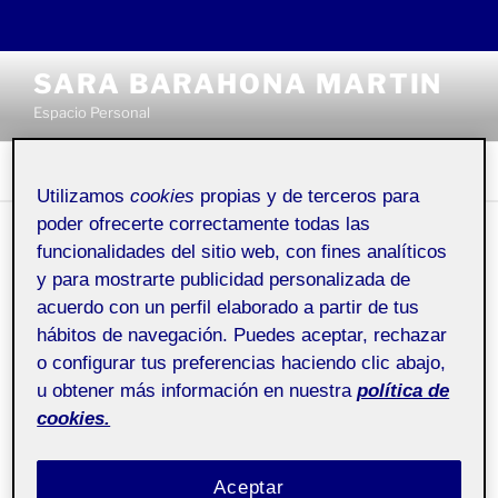
Saltar
SARA BARAHONA MARTIN
al
Espacio Personal
contenido
Menú
Utilizamos
cookies
propias y de terceros para
poder ofrecerte correctamente todas las
funcionalidades del sitio web, con fines analíticos
¿QUIÉN SOY?
y para mostrarte publicidad personalizada de
acuerdo con un perfil elaborado a partir de tus
Pública
hábitos de navegación. Puedes aceptar, rechazar
o configurar tus preferencias haciendo clic abajo,
Hola!
u obtener más información en nuestra
política de
cookies.
Soy X y esta
página
se ha generado automáticamente.
Esta página es
pública
y la puede ver todo el mundo. Es
Aceptar
interesante que haya contenidos públicos en tu